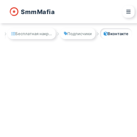
Smm
M
afia
Бесплатная накрутка
Подписчики
Вконтакте